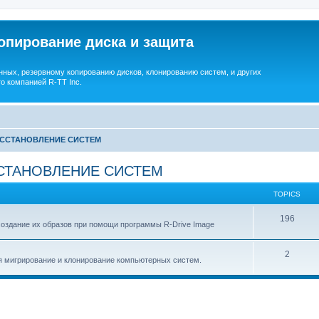
опирование диска и защита
ных, резервному копированию дисков, клонированию систем, и других
о компанией R-TT Inc.
ОССТАНОВЛЕНИЕ СИСТЕМ
СТАНОВЛЕНИЕ СИСТЕМ
TOPICS
T
196
создание их образов при помощи программы R-Drive Image
o
T
2
p
я мигрирование и клонирование компьютерных систем.
o
i
p
c
i
s