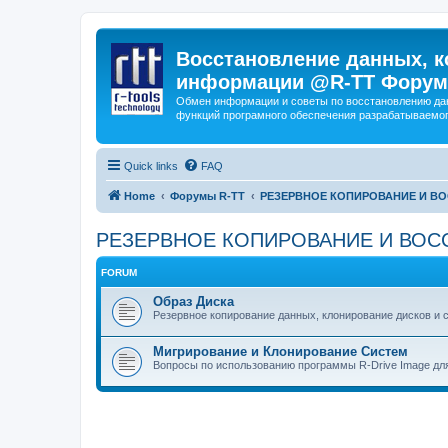
Восстановление данных, к
информации @R-TT Форум
Обмен информации и советы по восстановлению дан
функций програмного обеспечения разрабатываемог
Quick links
FAQ
Home
Форумы R-TT
РЕЗЕРВНОЕ КОПИРОВАНИЕ И В
РЕЗЕРВНОЕ КОПИРОВАНИЕ И ВОС
FORUM
Образ Диска
Резервное копирование данных, клонирование дисков и 
Мигрирование и Клонирование Систем
Вопросы по использованию программы R-Drive Image дл