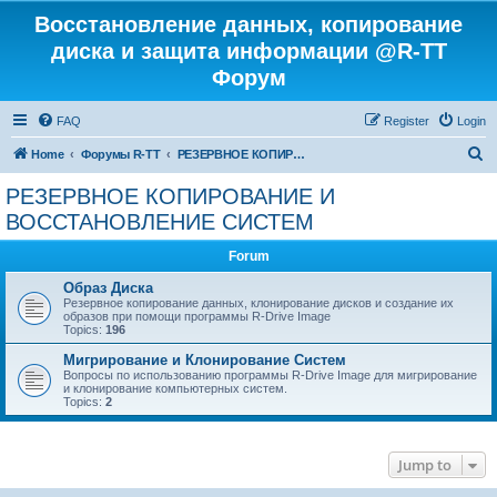
Восстановление данных, копирование
диска и защита информации @R-TT
Форум
FAQ
Register
Login
S
Home
Форумы R-TT
РЕЗЕРВНОЕ КОПИРОВАНИЕ И ВОССТАНОВЛЕНИЕ СИСТЕМ
e
РЕЗЕРВНОЕ КОПИРОВАНИЕ И
a
ВОССТАНОВЛЕНИЕ СИСТЕМ
r
Forum
c
Образ Диска
h
Резервное копирование данных, клонирование дисков и создание их
образов при помощи программы R-Drive Image
Topics:
196
Мигрирование и Клонирование Систем
Вопросы по использованию программы R-Drive Image для мигрирование
и клонирование компьютерных систем.
Topics:
2
Jump to