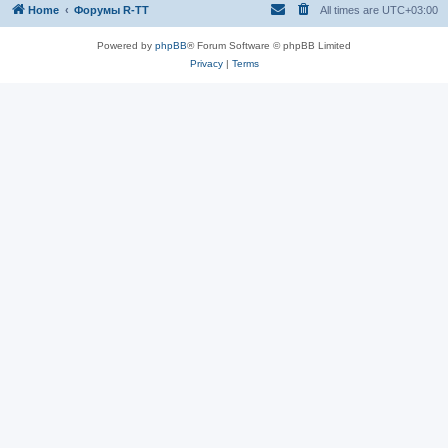
Home
Форумы R-TT
All times are
UTC+03:00
Powered by
phpBB
® Forum Software © phpBB Limited
Privacy
|
Terms