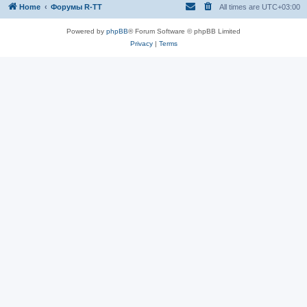
Home
Форумы R-TT
All times are
UTC+03:00
Powered by
phpBB
® Forum Software © phpBB Limited
Privacy
|
Terms