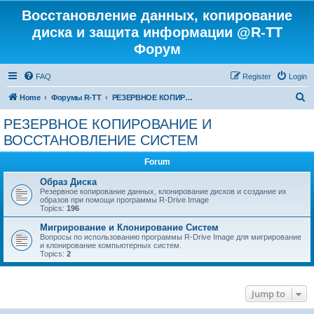
Восстановление данных, копирование
диска и защита информации @R-TT
Форум
FAQ
Register
Login
S
Home
Форумы R-TT
РЕЗЕРВНОЕ КОПИРОВАНИЕ И ВОССТАНОВЛЕНИЕ СИСТЕМ
e
РЕЗЕРВНОЕ КОПИРОВАНИЕ И
a
ВОССТАНОВЛЕНИЕ СИСТЕМ
r
Forum
c
Образ Диска
h
Резервное копирование данных, клонирование дисков и создание их
образов при помощи программы R-Drive Image
Topics:
196
Мигрирование и Клонирование Систем
Вопросы по использованию программы R-Drive Image для мигрирование
и клонирование компьютерных систем.
Topics:
2
Jump to