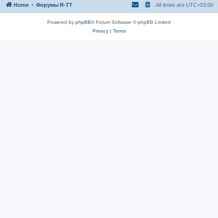
Home
Форумы R-TT
All times are
UTC+03:00
Powered by
phpBB
® Forum Software © phpBB Limited
Privacy
|
Terms