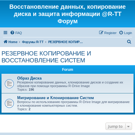
Восстановление данных, копирование
диска и защита информации @R-TT
Форум
FAQ
Register
Login
S
Home
Форумы R-TT
РЕЗЕРВНОЕ КОПИРОВАНИЕ И ВОССТАНОВЛЕНИЕ СИСТЕМ
e
РЕЗЕРВНОЕ КОПИРОВАНИЕ И
a
ВОССТАНОВЛЕНИЕ СИСТЕМ
r
Forum
c
Образ Диска
h
Резервное копирование данных, клонирование дисков и создание их
образов при помощи программы R-Drive Image
Topics:
196
Мигрирование и Клонирование Систем
Вопросы по использованию программы R-Drive Image для мигрирование
и клонирование компьютерных систем.
Topics:
2
Jump to