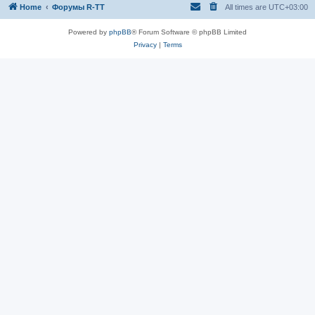
Home
Форумы R-TT
All times are
UTC+03:00
Powered by
phpBB
® Forum Software © phpBB Limited
Privacy
|
Terms