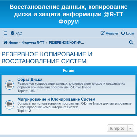
Восстановление данных, копирование
диска и защита информации @R-TT
Форум
FAQ
Register
Login
S
Home
Форумы R-TT
РЕЗЕРВНОЕ КОПИРОВАНИЕ И ВОССТАНОВЛЕНИЕ СИСТЕМ
e
РЕЗЕРВНОЕ КОПИРОВАНИЕ И
a
ВОССТАНОВЛЕНИЕ СИСТЕМ
r
Forum
c
Образ Диска
h
Резервное копирование данных, клонирование дисков и создание их
образов при помощи программы R-Drive Image
Topics:
196
Мигрирование и Клонирование Систем
Вопросы по использованию программы R-Drive Image для мигрирование
и клонирование компьютерных систем.
Topics:
2
Jump to