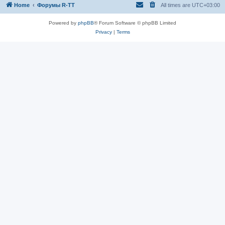
Home
Форумы R-TT
All times are
UTC+03:00
Powered by
phpBB
® Forum Software © phpBB Limited
Privacy
|
Terms