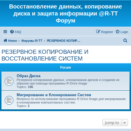
Восстановление данных, копирование
диска и защита информации @R-TT
Форум
FAQ
Register
Login
S
Home
Форумы R-TT
РЕЗЕРВНОЕ КОПИРОВАНИЕ И ВОССТАНОВЛЕНИЕ СИСТЕМ
e
РЕЗЕРВНОЕ КОПИРОВАНИЕ И
a
ВОССТАНОВЛЕНИЕ СИСТЕМ
r
Forum
c
Образ Диска
h
Резервное копирование данных, клонирование дисков и создание их
образов при помощи программы R-Drive Image
Topics:
196
Мигрирование и Клонирование Систем
Вопросы по использованию программы R-Drive Image для мигрирование
и клонирование компьютерных систем.
Topics:
2
Jump to