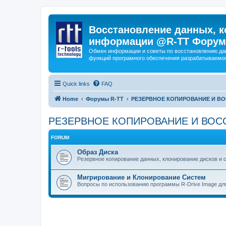
Восстановление данных, к
информации @R-TT Форум
Обмен информации и советы по восстановлению дан
функций програмного обеспечения разрабатываемог
Quick links
FAQ
Home
Форумы R-TT
РЕЗЕРВНОЕ КОПИРОВАНИЕ И В
РЕЗЕРВНОЕ КОПИРОВАНИЕ И ВОС
FORUM
Образ Диска
Резервное копирование данных, клонирование дисков и 
Мигрирование и Клонирование Систем
Вопросы по использованию программы R-Drive Image дл