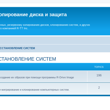
опирование диска и защита
ных, резервному копированию дисков, клонированию систем, и других
о компанией R-TT Inc.
ОССТАНОВЛЕНИЕ СИСТЕМ
СТАНОВЛЕНИЕ СИСТЕМ
TOPICS
T
196
создание их образов при помощи программы R-Drive Image
o
T
2
p
я мигрирование и клонирование компьютерных систем.
o
i
p
c
i
s