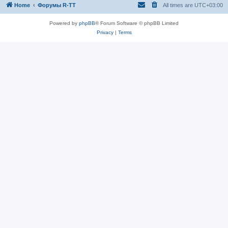
Home
Форумы R-TT
All times are
UTC+03:00
Powered by
phpBB
® Forum Software © phpBB Limited
Privacy
|
Terms