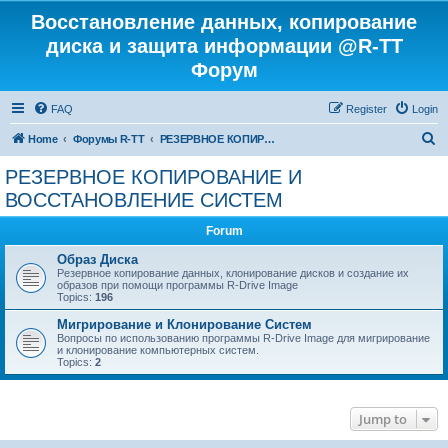
Восстановление данных, копирование
диска и защита информации @R-TT
Форум
FAQ
Register
Login
S
Home
Форумы R-TT
РЕЗЕРВНОЕ КОПИРОВАНИЕ И ВОССТАНОВЛЕНИЕ СИСТЕМ
e
РЕЗЕРВНОЕ КОПИРОВАНИЕ И
a
ВОССТАНОВЛЕНИЕ СИСТЕМ
r
Forum
c
Образ Диска
h
Резервное копирование данных, клонирование дисков и создание их
образов при помощи программы R-Drive Image
Topics:
196
Мигрирование и Клонирование Систем
Вопросы по использованию программы R-Drive Image для мигрирование
и клонирование компьютерных систем.
Topics:
2
Jump to