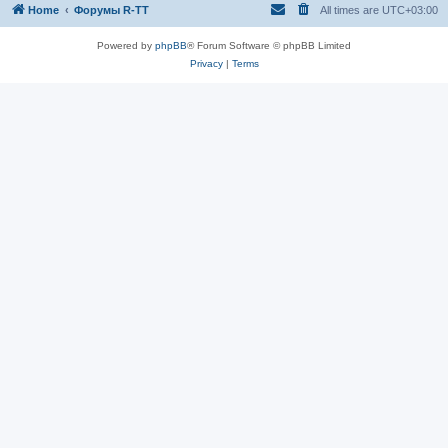
Home
Форумы R-TT
All times are
UTC+03:00
Powered by
phpBB
® Forum Software © phpBB Limited
Privacy
|
Terms