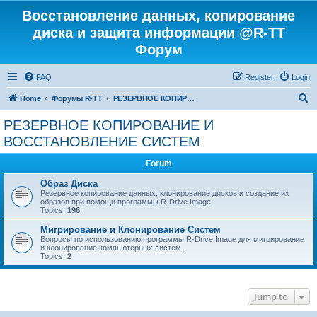
Восстановление данных, копирование
диска и защита информации @R-TT
Форум
FAQ
Register
Login
S
Home
Форумы R-TT
РЕЗЕРВНОЕ КОПИРОВАНИЕ И ВОССТАНОВЛЕНИЕ СИСТЕМ
e
РЕЗЕРВНОЕ КОПИРОВАНИЕ И
a
ВОССТАНОВЛЕНИЕ СИСТЕМ
r
Forum
c
Образ Диска
h
Резервное копирование данных, клонирование дисков и создание их
образов при помощи программы R-Drive Image
Topics:
196
Мигрирование и Клонирование Систем
Вопросы по использованию программы R-Drive Image для мигрирование
и клонирование компьютерных систем.
Topics:
2
Jump to