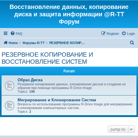
Восстановление данных, копирование
диска и защита информации @R-TT
Форум
FAQ
Register
Login
S
Home
Форумы R-TT
РЕЗЕРВНОЕ КОПИРОВАНИЕ И ВОССТАНОВЛЕНИЕ СИСТЕМ
e
РЕЗЕРВНОЕ КОПИРОВАНИЕ И
a
ВОССТАНОВЛЕНИЕ СИСТЕМ
r
Forum
c
Образ Диска
h
Резервное копирование данных, клонирование дисков и создание их
образов при помощи программы R-Drive Image
Topics:
196
Мигрирование и Клонирование Систем
Вопросы по использованию программы R-Drive Image для мигрирование
и клонирование компьютерных систем.
Topics:
2
Jump to