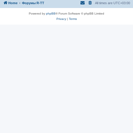
Home
Форумы R-TT
All times are
UTC+03:00
Powered by
phpBB
® Forum Software © phpBB Limited
Privacy
|
Terms