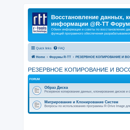
Восстановление данных, к
информации @R-TT Форум
Обмен информации и советы по восстановлению дан
функций програмного обеспечения разрабатываемог
Quick links
FAQ
Home
Форумы R-TT
РЕЗЕРВНОЕ КОПИРОВАНИЕ И В
РЕЗЕРВНОЕ КОПИРОВАНИЕ И ВОС
FORUM
Образ Диска
Резервное копирование данных, клонирование дисков и 
Мигрирование и Клонирование Систем
Вопросы по использованию программы R-Drive Image дл