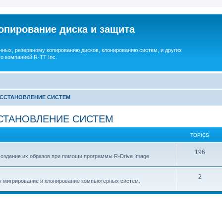
опирование диска и защита
ных, резервному копированию дисков, клонированию систем, и других
о компанией R-TT Inc.
ОССТАНОВЛЕНИЕ СИСТЕМ
СТАНОВЛЕНИЕ СИСТЕМ
TOPICS
T
196
создание их образов при помощи программы R-Drive Image
o
T
2
p
я мигрирование и клонирование компьютерных систем.
o
i
p
c
i
s