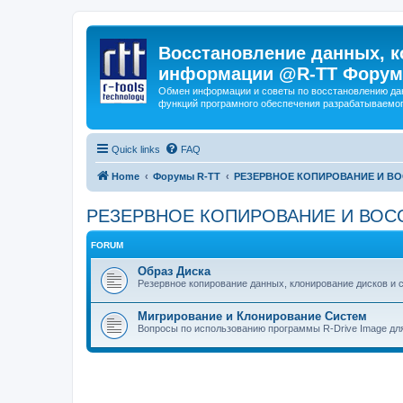
Восстановление данных, к
информации @R-TT Форум
Обмен информации и советы по восстановлению дан
функций програмного обеспечения разрабатываемог
Quick links
FAQ
Home
Форумы R-TT
РЕЗЕРВНОЕ КОПИРОВАНИЕ И В
РЕЗЕРВНОЕ КОПИРОВАНИЕ И ВОС
FORUM
Образ Диска
Резервное копирование данных, клонирование дисков и 
Мигрирование и Клонирование Систем
Вопросы по использованию программы R-Drive Image дл