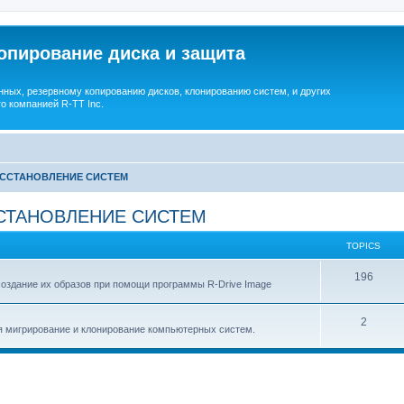
опирование диска и защита
ных, резервному копированию дисков, клонированию систем, и других
о компанией R-TT Inc.
ОССТАНОВЛЕНИЕ СИСТЕМ
СТАНОВЛЕНИЕ СИСТЕМ
TOPICS
T
196
создание их образов при помощи программы R-Drive Image
o
T
2
p
я мигрирование и клонирование компьютерных систем.
o
i
p
c
i
s