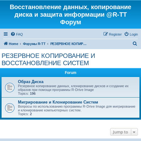
Восстановление данных, копирование
диска и защита информации @R-TT
Форум
FAQ
Register
Login
S
Home
Форумы R-TT
РЕЗЕРВНОЕ КОПИРОВАНИЕ И ВОССТАНОВЛЕНИЕ СИСТЕМ
e
РЕЗЕРВНОЕ КОПИРОВАНИЕ И
a
ВОССТАНОВЛЕНИЕ СИСТЕМ
r
Forum
c
Образ Диска
h
Резервное копирование данных, клонирование дисков и создание их
образов при помощи программы R-Drive Image
Topics:
196
Мигрирование и Клонирование Систем
Вопросы по использованию программы R-Drive Image для мигрирование
и клонирование компьютерных систем.
Topics:
2
Jump to