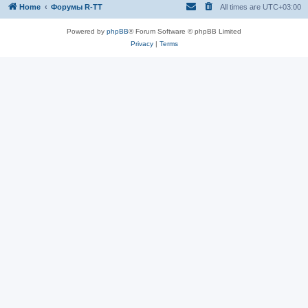
Home
Форумы R-TT
All times are
UTC+03:00
Powered by
phpBB
® Forum Software © phpBB Limited
Privacy
|
Terms