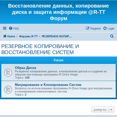
Восстановление данных, копирование
диска и защита информации @R-TT
Форум
FAQ
Register
Login
S
Home
Форумы R-TT
РЕЗЕРВНОЕ КОПИРОВАНИЕ И ВОССТАНОВЛЕНИЕ СИСТЕМ
e
РЕЗЕРВНОЕ КОПИРОВАНИЕ И
a
ВОССТАНОВЛЕНИЕ СИСТЕМ
r
Forum
c
Образ Диска
h
Резервное копирование данных, клонирование дисков и создание их
образов при помощи программы R-Drive Image
Topics:
196
Мигрирование и Клонирование Систем
Вопросы по использованию программы R-Drive Image для мигрирование
и клонирование компьютерных систем.
Topics:
2
Jump to