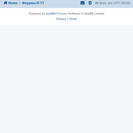
Home
Форумы R-TT
All times are
UTC+03:00
Powered by
phpBB
® Forum Software © phpBB Limited
Privacy
|
Terms