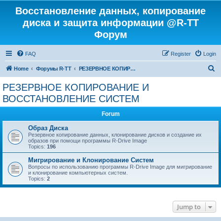
Восстановление данных, копирование
диска и защита информации @R-TT
Форум
FAQ
Register
Login
S
Home
Форумы R-TT
РЕЗЕРВНОЕ КОПИРОВАНИЕ И ВОССТАНОВЛЕНИЕ СИСТЕМ
e
РЕЗЕРВНОЕ КОПИРОВАНИЕ И
a
ВОССТАНОВЛЕНИЕ СИСТЕМ
r
Forum
c
Образ Диска
h
Резервное копирование данных, клонирование дисков и создание их
образов при помощи программы R-Drive Image
Topics:
196
Мигрирование и Клонирование Систем
Вопросы по использованию программы R-Drive Image для мигрирование
и клонирование компьютерных систем.
Topics:
2
Jump to