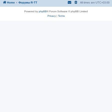
Home
Форумы R-TT
All times are
UTC+03:00
Powered by
phpBB
® Forum Software © phpBB Limited
Privacy
|
Terms