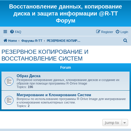
Восстановление данных, копирование
диска и защита информации @R-TT
Форум
FAQ
Register
Login
S
Home
Форумы R-TT
РЕЗЕРВНОЕ КОПИРОВАНИЕ И ВОССТАНОВЛЕНИЕ СИСТЕМ
e
РЕЗЕРВНОЕ КОПИРОВАНИЕ И
a
ВОССТАНОВЛЕНИЕ СИСТЕМ
r
Forum
c
Образ Диска
h
Резервное копирование данных, клонирование дисков и создание их
образов при помощи программы R-Drive Image
Topics:
196
Мигрирование и Клонирование Систем
Вопросы по использованию программы R-Drive Image для мигрирование
и клонирование компьютерных систем.
Topics:
2
Jump to