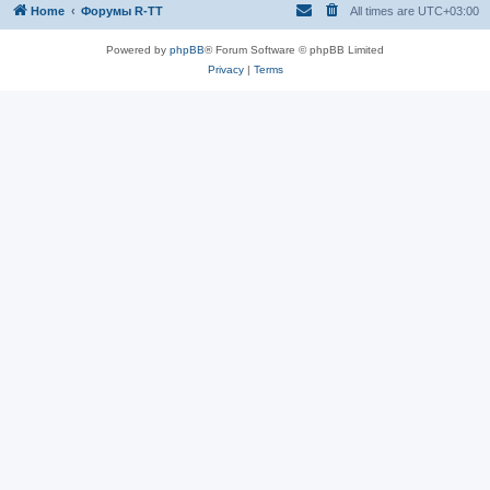
Home
Форумы R-TT
All times are
UTC+03:00
Powered by
phpBB
® Forum Software © phpBB Limited
Privacy
|
Terms