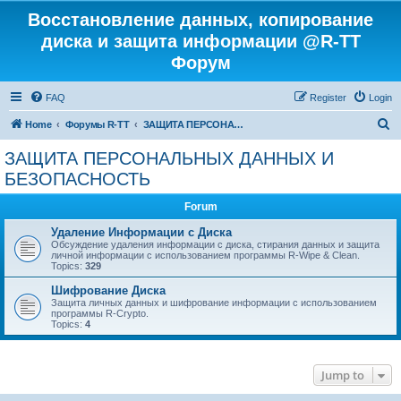
Восстановление данных, копирование
диска и защита информации @R-TT
Форум
FAQ
Register
Login
S
Home
Форумы R-TT
ЗАЩИТА ПЕРСОНАЛЬНЫХ ДАННЫХ И БЕЗОПАСНОСТЬ
e
ЗАЩИТА ПЕРСОНАЛЬНЫХ ДАННЫХ И
a
БЕЗОПАСНОСТЬ
r
Forum
c
Удаление Информации с Диска
h
Обсуждение удаления информации с диска, стирания данных и защита
личной информации с использованием программы R-Wipe & Clean.
Topics:
329
Шифрование Диска
Защита личных данных и шифрование информации с использованием
программы R-Crypto.
Topics:
4
Jump to