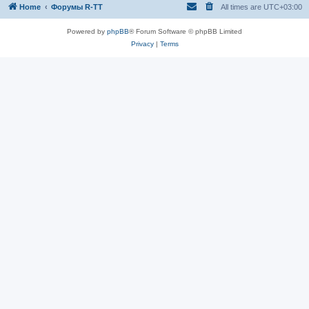
Home
Форумы R-TT
All times are
UTC+03:00
Powered by
phpBB
® Forum Software © phpBB Limited
Privacy
|
Terms