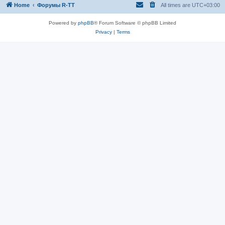
Home
Форумы R-TT
All times are
UTC+03:00
Powered by
phpBB
® Forum Software © phpBB Limited
Privacy
|
Terms