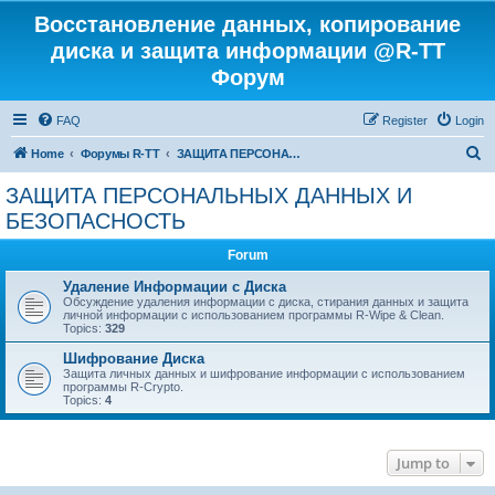
Восстановление данных, копирование
диска и защита информации @R-TT
Форум
FAQ
Register
Login
S
Home
Форумы R-TT
ЗАЩИТА ПЕРСОНАЛЬНЫХ ДАННЫХ И БЕЗОПАСНОСТЬ
e
ЗАЩИТА ПЕРСОНАЛЬНЫХ ДАННЫХ И
a
БЕЗОПАСНОСТЬ
r
Forum
c
Удаление Информации с Диска
h
Обсуждение удаления информации с диска, стирания данных и защита
личной информации с использованием программы R-Wipe & Clean.
Topics:
329
Шифрование Диска
Защита личных данных и шифрование информации с использованием
программы R-Crypto.
Topics:
4
Jump to