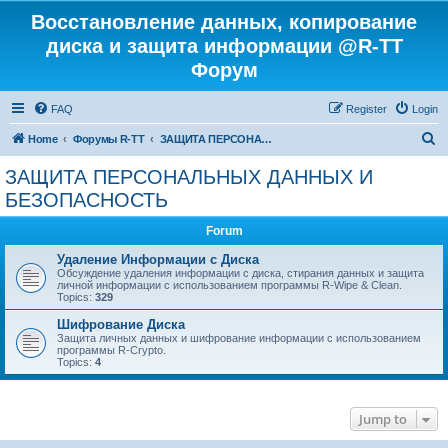
Восстановление данных, копирование
диска и защита информации @R-TT
Форум
FAQ
Register
Login
S
Home
Форумы R-TT
ЗАЩИТА ПЕРСОНАЛЬНЫХ ДАННЫХ И БЕЗОПАСНОСТЬ
e
ЗАЩИТА ПЕРСОНАЛЬНЫХ ДАННЫХ И
a
БЕЗОПАСНОСТЬ
r
Forum
c
Удаление Информации с Диска
h
Обсуждение удаления информации с диска, стирания данных и защита
личной информации с использованием программы R-Wipe & Clean.
Topics:
329
Шифрование Диска
Защита личных данных и шифрование информации с использованием
программы R-Crypto.
Topics:
4
Jump to