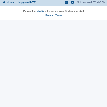
Home
Форумы R-TT
All times are
UTC+03:00
Powered by
phpBB
® Forum Software © phpBB Limited
Privacy
|
Terms