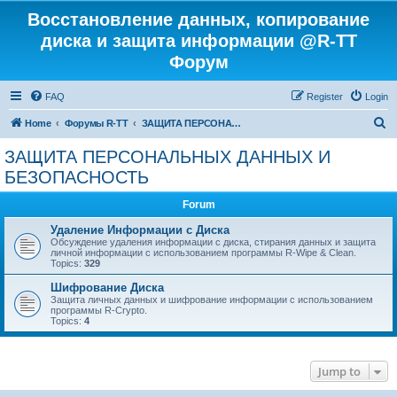
Восстановление данных, копирование
диска и защита информации @R-TT
Форум
FAQ
Register
Login
S
Home
Форумы R-TT
ЗАЩИТА ПЕРСОНАЛЬНЫХ ДАННЫХ И БЕЗОПАСНОСТЬ
e
ЗАЩИТА ПЕРСОНАЛЬНЫХ ДАННЫХ И
a
БЕЗОПАСНОСТЬ
r
Forum
c
Удаление Информации с Диска
h
Обсуждение удаления информации с диска, стирания данных и защита
личной информации с использованием программы R-Wipe & Clean.
Topics:
329
Шифрование Диска
Защита личных данных и шифрование информации с использованием
программы R-Crypto.
Topics:
4
Jump to