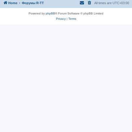
Home
Форумы R-TT
All times are
UTC+03:00
Powered by
phpBB
® Forum Software © phpBB Limited
Privacy
|
Terms