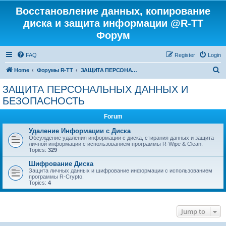
Восстановление данных, копирование
диска и защита информации @R-TT
Форум
FAQ
Register
Login
S
Home
Форумы R-TT
ЗАЩИТА ПЕРСОНАЛЬНЫХ ДАННЫХ И БЕЗОПАСНОСТЬ
e
ЗАЩИТА ПЕРСОНАЛЬНЫХ ДАННЫХ И
a
БЕЗОПАСНОСТЬ
r
Forum
c
Удаление Информации с Диска
h
Обсуждение удаления информации с диска, стирания данных и защита
личной информации с использованием программы R-Wipe & Clean.
Topics:
329
Шифрование Диска
Защита личных данных и шифрование информации с использованием
программы R-Crypto.
Topics:
4
Jump to