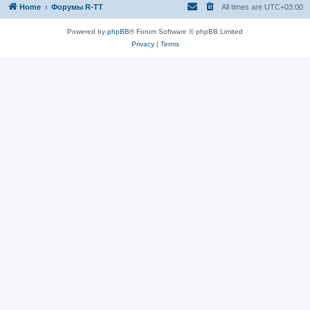
Home
Форумы R-TT
All times are
UTC+03:00
Powered by
phpBB
® Forum Software © phpBB Limited
Privacy
|
Terms