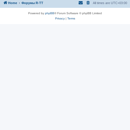
Home
Форумы R-TT
All times are
UTC+03:00
Powered by
phpBB
® Forum Software © phpBB Limited
Privacy
|
Terms