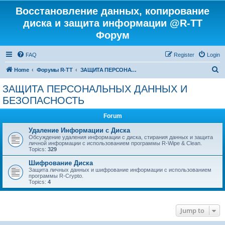
Восстановление данных, копирование
диска и защита информации @R-TT
Форум
FAQ
Register
Login
S
Home
Форумы R-TT
ЗАЩИТА ПЕРСОНАЛЬНЫХ ДАННЫХ И БЕЗОПАСНОСТЬ
e
ЗАЩИТА ПЕРСОНАЛЬНЫХ ДАННЫХ И
a
БЕЗОПАСНОСТЬ
r
Forum
c
Удаление Информации с Диска
h
Обсуждение удаления информации с диска, стирания данных и защита
личной информации с использованием программы R-Wipe & Clean.
Topics:
329
Шифрование Диска
Защита личных данных и шифрование информации с использованием
программы R-Crypto.
Topics:
4
Jump to