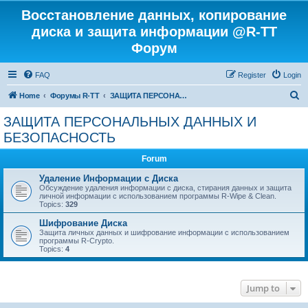
Восстановление данных, копирование
диска и защита информации @R-TT
Форум
FAQ
Register
Login
S
Home
Форумы R-TT
ЗАЩИТА ПЕРСОНАЛЬНЫХ ДАННЫХ И БЕЗОПАСНОСТЬ
e
ЗАЩИТА ПЕРСОНАЛЬНЫХ ДАННЫХ И
a
БЕЗОПАСНОСТЬ
r
Forum
c
Удаление Информации с Диска
h
Обсуждение удаления информации с диска, стирания данных и защита
личной информации с использованием программы R-Wipe & Clean.
Topics:
329
Шифрование Диска
Защита личных данных и шифрование информации с использованием
программы R-Crypto.
Topics:
4
Jump to