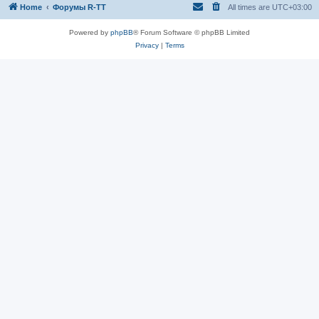
Home
Форумы R-TT
All times are
UTC+03:00
Powered by
phpBB
® Forum Software © phpBB Limited
Privacy
|
Terms