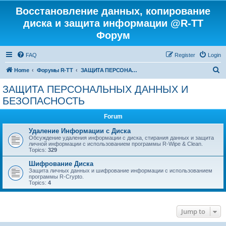
Восстановление данных, копирование
диска и защита информации @R-TT
Форум
FAQ
Register
Login
S
Home
Форумы R-TT
ЗАЩИТА ПЕРСОНАЛЬНЫХ ДАННЫХ И БЕЗОПАСНОСТЬ
e
ЗАЩИТА ПЕРСОНАЛЬНЫХ ДАННЫХ И
a
БЕЗОПАСНОСТЬ
r
Forum
c
Удаление Информации с Диска
h
Обсуждение удаления информации с диска, стирания данных и защита
личной информации с использованием программы R-Wipe & Clean.
Topics:
329
Шифрование Диска
Защита личных данных и шифрование информации с использованием
программы R-Crypto.
Topics:
4
Jump to