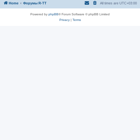
Home
Форумы R-TT
All times are
UTC+03:00
Powered by
phpBB
® Forum Software © phpBB Limited
Privacy
|
Terms