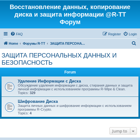
Восстановление данных, копирование
диска и защита информации @R-TT
Форум
FAQ
Register
Login
S
Home
Форумы R-TT
ЗАЩИТА ПЕРСОНАЛЬНЫХ ДАННЫХ И БЕЗОПАСНОСТЬ
e
ЗАЩИТА ПЕРСОНАЛЬНЫХ ДАННЫХ И
a
БЕЗОПАСНОСТЬ
r
Forum
c
Удаление Информации с Диска
h
Обсуждение удаления информации с диска, стирания данных и защита
личной информации с использованием программы R-Wipe & Clean.
Topics:
329
Шифрование Диска
Защита личных данных и шифрование информации с использованием
программы R-Crypto.
Topics:
4
Jump to