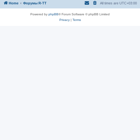
Home
Форумы R-TT
All times are
UTC+03:00
Powered by
phpBB
® Forum Software © phpBB Limited
Privacy
|
Terms