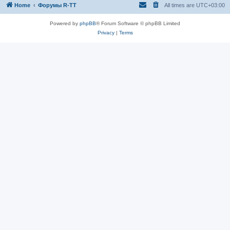
Home
Форумы R-TT
All times are
UTC+03:00
Powered by
phpBB
® Forum Software © phpBB Limited
Privacy
|
Terms