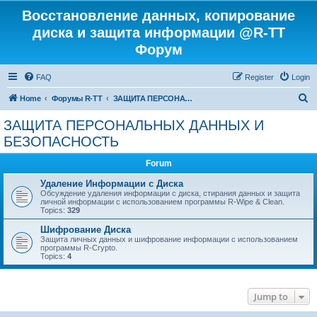
Восстановление данных, копирование
диска и защита информации @R-TT
Форум
FAQ
Register
Login
S
Home
Форумы R-TT
ЗАЩИТА ПЕРСОНАЛЬНЫХ ДАННЫХ И БЕЗОПАСНОСТЬ
e
ЗАЩИТА ПЕРСОНАЛЬНЫХ ДАННЫХ И
a
БЕЗОПАСНОСТЬ
r
Forum
c
Удаление Информации с Диска
h
Обсуждение удаления информации с диска, стирания данных и защита
личной информации с использованием программы R-Wipe & Clean.
Topics:
329
Шифрование Диска
Защита личных данных и шифрование информации с использованием
программы R-Crypto.
Topics:
4
Jump to