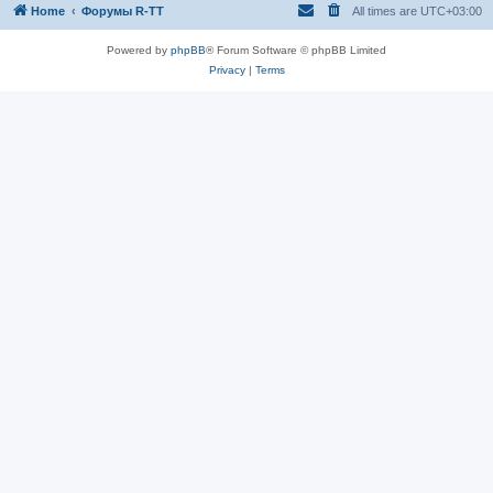
Home
Форумы R-TT
All times are
UTC+03:00
Powered by
phpBB
® Forum Software © phpBB Limited
Privacy
|
Terms