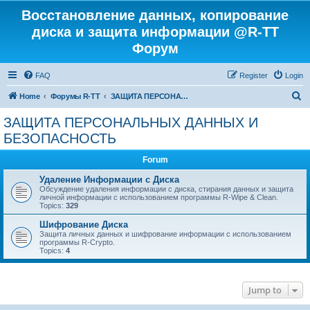
Восстановление данных, копирование
диска и защита информации @R-TT
Форум
FAQ
Register
Login
S
Home
Форумы R-TT
ЗАЩИТА ПЕРСОНАЛЬНЫХ ДАННЫХ И БЕЗОПАСНОСТЬ
e
ЗАЩИТА ПЕРСОНАЛЬНЫХ ДАННЫХ И
a
БЕЗОПАСНОСТЬ
r
Forum
c
Удаление Информации с Диска
h
Обсуждение удаления информации с диска, стирания данных и защита
личной информации с использованием программы R-Wipe & Clean.
Topics:
329
Шифрование Диска
Защита личных данных и шифрование информации с использованием
программы R-Crypto.
Topics:
4
Jump to