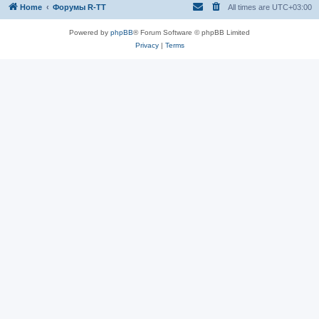
Home
Форумы R-TT
All times are
UTC+03:00
Powered by
phpBB
® Forum Software © phpBB Limited
Privacy
|
Terms