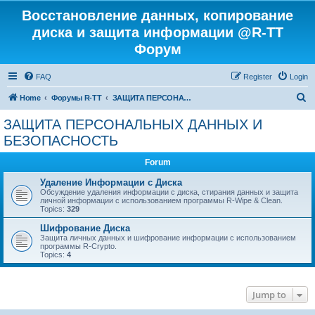
Восстановление данных, копирование
диска и защита информации @R-TT
Форум
FAQ
Register
Login
S
Home
Форумы R-TT
ЗАЩИТА ПЕРСОНАЛЬНЫХ ДАННЫХ И БЕЗОПАСНОСТЬ
e
ЗАЩИТА ПЕРСОНАЛЬНЫХ ДАННЫХ И
a
БЕЗОПАСНОСТЬ
r
Forum
c
Удаление Информации с Диска
h
Обсуждение удаления информации с диска, стирания данных и защита
личной информации с использованием программы R-Wipe & Clean.
Topics:
329
Шифрование Диска
Защита личных данных и шифрование информации с использованием
программы R-Crypto.
Topics:
4
Jump to