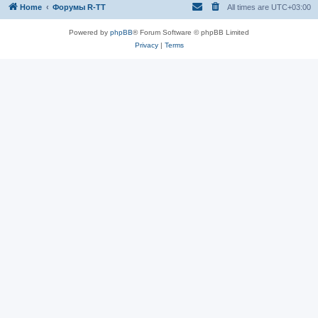
Home
Форумы R-TT
All times are
UTC+03:00
Powered by
phpBB
® Forum Software © phpBB Limited
Privacy
|
Terms