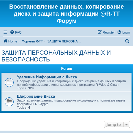
Восстановление данных, копирование
диска и защита информации @R-TT
Форум
FAQ
Register
Login
S
Home
Форумы R-TT
ЗАЩИТА ПЕРСОНАЛЬНЫХ ДАННЫХ И БЕЗОПАСНОСТЬ
e
ЗАЩИТА ПЕРСОНАЛЬНЫХ ДАННЫХ И
a
БЕЗОПАСНОСТЬ
r
Forum
c
Удаление Информации с Диска
h
Обсуждение удаления информации с диска, стирания данных и защита
личной информации с использованием программы R-Wipe & Clean.
Topics:
329
Шифрование Диска
Защита личных данных и шифрование информации с использованием
программы R-Crypto.
Topics:
4
Jump to