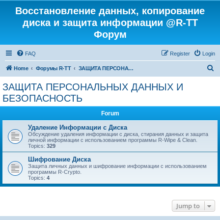
Восстановление данных, копирование
диска и защита информации @R-TT
Форум
FAQ
Register
Login
S
Home
Форумы R-TT
ЗАЩИТА ПЕРСОНАЛЬНЫХ ДАННЫХ И БЕЗОПАСНОСТЬ
e
ЗАЩИТА ПЕРСОНАЛЬНЫХ ДАННЫХ И
a
БЕЗОПАСНОСТЬ
r
Forum
c
Удаление Информации с Диска
h
Обсуждение удаления информации с диска, стирания данных и защита
личной информации с использованием программы R-Wipe & Clean.
Topics:
329
Шифрование Диска
Защита личных данных и шифрование информации с использованием
программы R-Crypto.
Topics:
4
Jump to