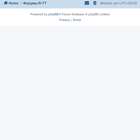
Home
Форумы R-TT
All times are
UTC+03:00
Powered by
phpBB
® Forum Software © phpBB Limited
Privacy
|
Terms