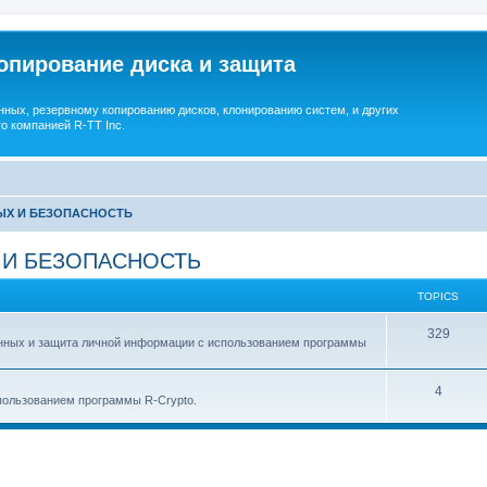
опирование диска и защита
ных, резервному копированию дисков, клонированию систем, и других
о компанией R-TT Inc.
ЫХ И БЕЗОПАСНОСТЬ
 И БЕЗОПАСНОСТЬ
TOPICS
T
329
анных и защита личной информации с использованием программы
o
p
T
4
ользованием программы R-Crypto.
i
o
c
p
s
i