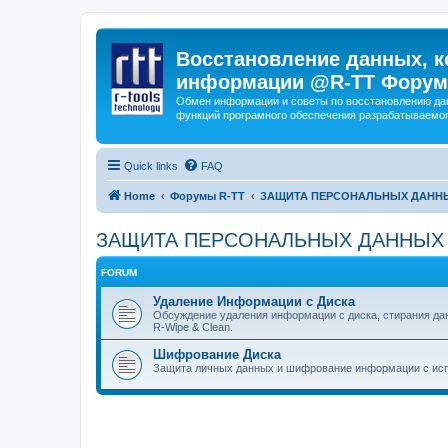
Восстановление данных, к
информации @R-TT Форум
Обмен информации и советы по восстановлению дан
функций програмного обеспечения разрабатываемог
Quick links
FAQ
Home
Форумы R-TT
ЗАЩИТА ПЕРСОНАЛЬНЫХ ДАНН
ЗАЩИТА ПЕРСОНАЛЬНЫХ ДАННЫХ
FORUM
Удаление Информации с Диска
Обсуждение удаления информации с диска, стирания д
R-Wipe & Clean.
Шифрование Диска
Защита личных данных и шифрование информации с исп