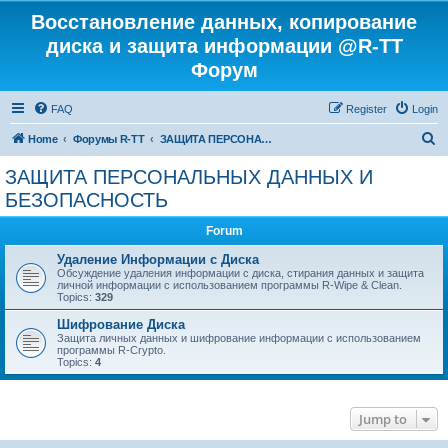
Восстановление данных, копирование
диска и защита информации @R-TT
Форум
FAQ
Register
Login
S
Home
Форумы R-TT
ЗАЩИТА ПЕРСОНАЛЬНЫХ ДАННЫХ И БЕЗОПАСНОСТЬ
e
ЗАЩИТА ПЕРСОНАЛЬНЫХ ДАННЫХ И
a
БЕЗОПАСНОСТЬ
r
Forum
c
Удаление Информации с Диска
h
Обсуждение удаления информации с диска, стирания данных и защита
личной информации с использованием программы R-Wipe & Clean.
Topics:
329
Шифрование Диска
Защита личных данных и шифрование информации с использованием
программы R-Crypto.
Topics:
4
Jump to