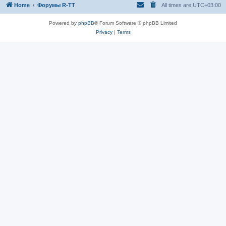
Home
Форумы R-TT
All times are
UTC+03:00
Powered by
phpBB
® Forum Software © phpBB Limited
Privacy
|
Terms