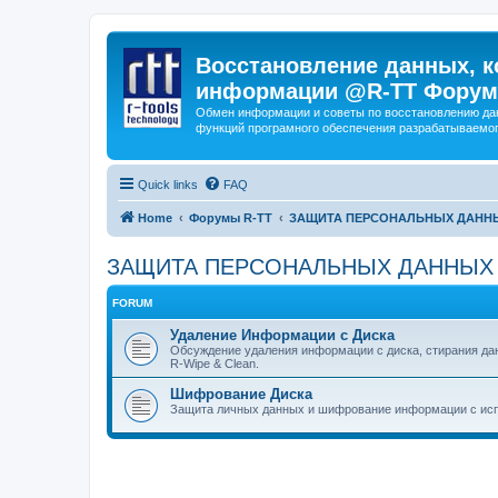
Восстановление данных, к
информации @R-TT Форум
Обмен информации и советы по восстановлению дан
функций програмного обеспечения разрабатываемог
Quick links
FAQ
Home
Форумы R-TT
ЗАЩИТА ПЕРСОНАЛЬНЫХ ДАНН
ЗАЩИТА ПЕРСОНАЛЬНЫХ ДАННЫХ
FORUM
Удаление Информации с Диска
Обсуждение удаления информации с диска, стирания д
R-Wipe & Clean.
Шифрование Диска
Защита личных данных и шифрование информации с исп