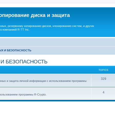
опирование диска и защита
ных, резервному копированию дисков, клонированию систем, и других
о компанией R-TT Inc.
ЫХ И БЕЗОПАСНОСТЬ
 И БЕЗОПАСНОСТЬ
TOPICS
T
329
анных и защита личной информации с использованием программы
o
p
T
4
ользованием программы R-Crypto.
i
o
c
p
s
i