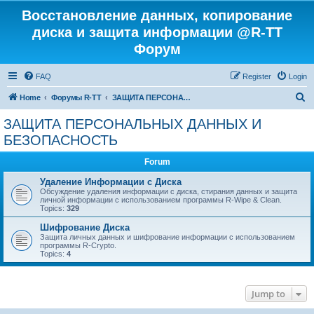
Восстановление данных, копирование
диска и защита информации @R-TT
Форум
FAQ
Register
Login
S
Home
Форумы R-TT
ЗАЩИТА ПЕРСОНАЛЬНЫХ ДАННЫХ И БЕЗОПАСНОСТЬ
e
ЗАЩИТА ПЕРСОНАЛЬНЫХ ДАННЫХ И
a
БЕЗОПАСНОСТЬ
r
Forum
c
Удаление Информации с Диска
h
Обсуждение удаления информации с диска, стирания данных и защита
личной информации с использованием программы R-Wipe & Clean.
Topics:
329
Шифрование Диска
Защита личных данных и шифрование информации с использованием
программы R-Crypto.
Topics:
4
Jump to