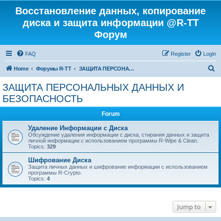
Восстановление данных, копирование
диска и защита информации @R-TT
Форум
FAQ
Register
Login
S
Home
Форумы R-TT
ЗАЩИТА ПЕРСОНАЛЬНЫХ ДАННЫХ И БЕЗОПАСНОСТЬ
e
ЗАЩИТА ПЕРСОНАЛЬНЫХ ДАННЫХ И
a
БЕЗОПАСНОСТЬ
r
Forum
c
Удаление Информации с Диска
h
Обсуждение удаления информации с диска, стирания данных и защита
личной информации с использованием программы R-Wipe & Clean.
Topics:
329
Шифрование Диска
Защита личных данных и шифрование информации с использованием
программы R-Crypto.
Topics:
4
Jump to