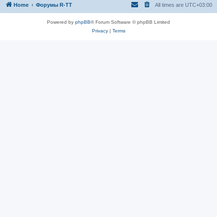
Home
Форумы R-TT
All times are
UTC+03:00
Powered by
phpBB
® Forum Software © phpBB Limited
Privacy
|
Terms