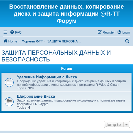
Восстановление данных, копирование
диска и защита информации @R-TT
Форум
FAQ
Register
Login
S
Home
Форумы R-TT
ЗАЩИТА ПЕРСОНАЛЬНЫХ ДАННЫХ И БЕЗОПАСНОСТЬ
e
ЗАЩИТА ПЕРСОНАЛЬНЫХ ДАННЫХ И
a
БЕЗОПАСНОСТЬ
r
Forum
c
Удаление Информации с Диска
h
Обсуждение удаления информации с диска, стирания данных и защита
личной информации с использованием программы R-Wipe & Clean.
Topics:
329
Шифрование Диска
Защита личных данных и шифрование информации с использованием
программы R-Crypto.
Topics:
4
Jump to