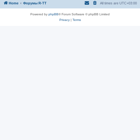
Home
Форумы R-TT
All times are
UTC+03:00
Powered by
phpBB
® Forum Software © phpBB Limited
Privacy
|
Terms