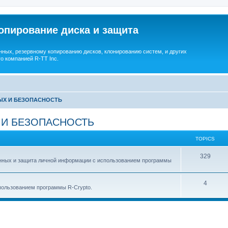
опирование диска и защита
ных, резервному копированию дисков, клонированию систем, и других
о компанией R-TT Inc.
ЫХ И БЕЗОПАСНОСТЬ
 И БЕЗОПАСНОСТЬ
TOPICS
T
329
анных и защита личной информации с использованием программы
o
p
T
4
ользованием программы R-Crypto.
i
o
c
p
s
i