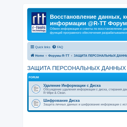
Восстановление данных, к
информации @R-TT Форум
Обмен информации и советы по восстановлению дан
функций програмного обеспечения разрабатываемог
Quick links
FAQ
Home
Форумы R-TT
ЗАЩИТА ПЕРСОНАЛЬНЫХ ДАНН
ЗАЩИТА ПЕРСОНАЛЬНЫХ ДАННЫХ
FORUM
Удаление Информации с Диска
Обсуждение удаления информации с диска, стирания д
R-Wipe & Clean.
Шифрование Диска
Защита личных данных и шифрование информации с исп