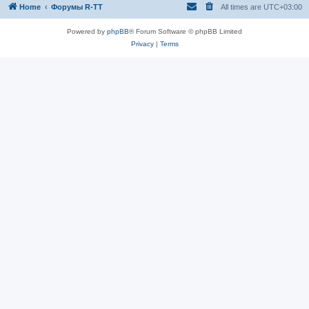
Home
Форумы R-TT
All times are
UTC+03:00
Powered by
phpBB
® Forum Software © phpBB Limited
Privacy
|
Terms