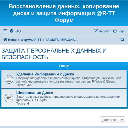
Восстановление данных, копирование
диска и защита информации @R-TT
Форум
FAQ
Register
Login
S
Home
Форумы R-TT
ЗАЩИТА ПЕРСОНАЛЬНЫХ ДАННЫХ И БЕЗОПАСНОСТЬ
e
ЗАЩИТА ПЕРСОНАЛЬНЫХ ДАННЫХ И
a
БЕЗОПАСНОСТЬ
r
Forum
c
Удаление Информации с Диска
h
Обсуждение удаления информации с диска, стирания данных и защита
личной информации с использованием программы R-Wipe & Clean.
Topics:
329
Шифрование Диска
Защита личных данных и шифрование информации с использованием
программы R-Crypto.
Topics:
4
Jump to