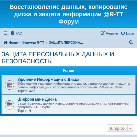
Восстановление данных, копирование
диска и защита информации @R-TT
Форум
FAQ
Register
Login
S
Home
Форумы R-TT
ЗАЩИТА ПЕРСОНАЛЬНЫХ ДАННЫХ И БЕЗОПАСНОСТЬ
e
ЗАЩИТА ПЕРСОНАЛЬНЫХ ДАННЫХ И
a
БЕЗОПАСНОСТЬ
r
Forum
c
Удаление Информации с Диска
h
Обсуждение удаления информации с диска, стирания данных и защита
личной информации с использованием программы R-Wipe & Clean.
Topics:
329
Шифрование Диска
Защита личных данных и шифрование информации с использованием
программы R-Crypto.
Topics:
4
Jump to