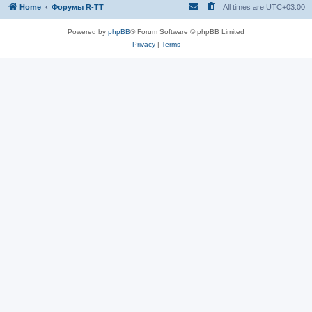
Home
Форумы R-TT
All times are
UTC+03:00
Powered by
phpBB
® Forum Software © phpBB Limited
Privacy
|
Terms