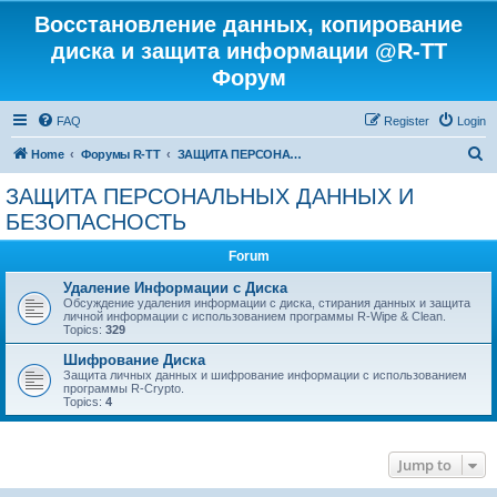
Восстановление данных, копирование
диска и защита информации @R-TT
Форум
FAQ
Register
Login
S
Home
Форумы R-TT
ЗАЩИТА ПЕРСОНАЛЬНЫХ ДАННЫХ И БЕЗОПАСНОСТЬ
e
ЗАЩИТА ПЕРСОНАЛЬНЫХ ДАННЫХ И
a
БЕЗОПАСНОСТЬ
r
Forum
c
Удаление Информации с Диска
h
Обсуждение удаления информации с диска, стирания данных и защита
личной информации с использованием программы R-Wipe & Clean.
Topics:
329
Шифрование Диска
Защита личных данных и шифрование информации с использованием
программы R-Crypto.
Topics:
4
Jump to