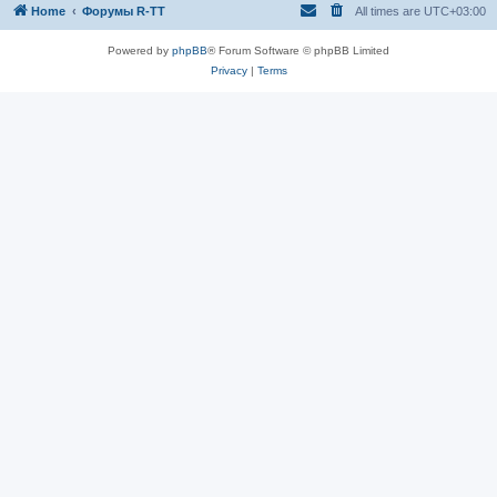
Home
Форумы R-TT
All times are
UTC+03:00
Powered by
phpBB
® Forum Software © phpBB Limited
Privacy
|
Terms