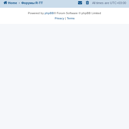
Home
Форумы R-TT
All times are
UTC+03:00
Powered by
phpBB
® Forum Software © phpBB Limited
Privacy
|
Terms