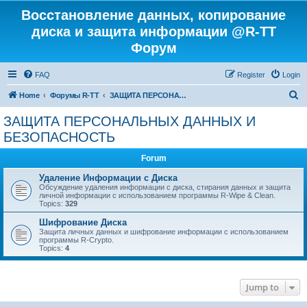
Восстановление данных, копирование
диска и защита информации @R-TT
Форум
FAQ
Register
Login
S
Home
Форумы R-TT
ЗАЩИТА ПЕРСОНАЛЬНЫХ ДАННЫХ И БЕЗОПАСНОСТЬ
e
ЗАЩИТА ПЕРСОНАЛЬНЫХ ДАННЫХ И
a
БЕЗОПАСНОСТЬ
r
Forum
c
Удаление Информации с Диска
h
Обсуждение удаления информации с диска, стирания данных и защита
личной информации с использованием программы R-Wipe & Clean.
Topics:
329
Шифрование Диска
Защита личных данных и шифрование информации с использованием
программы R-Crypto.
Topics:
4
Jump to