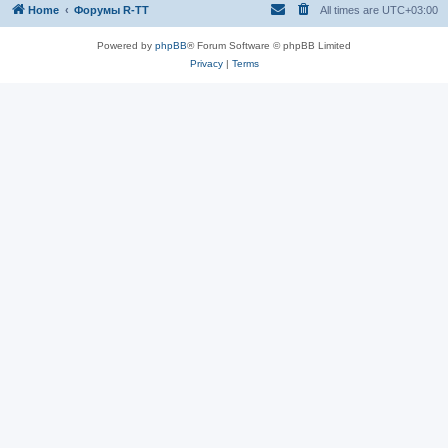
Home
Форумы R-TT
All times are
UTC+03:00
Powered by
phpBB
® Forum Software © phpBB Limited
Privacy
|
Terms