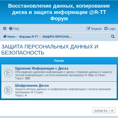
Восстановление данных, копирование
диска и защита информации @R-TT
Форум
FAQ
Register
Login
S
Home
Форумы R-TT
ЗАЩИТА ПЕРСОНАЛЬНЫХ ДАННЫХ И БЕЗОПАСНОСТЬ
e
ЗАЩИТА ПЕРСОНАЛЬНЫХ ДАННЫХ И
a
БЕЗОПАСНОСТЬ
r
Forum
c
Удаление Информации с Диска
h
Обсуждение удаления информации с диска, стирания данных и защита
личной информации с использованием программы R-Wipe & Clean.
Topics:
329
Шифрование Диска
Защита личных данных и шифрование информации с использованием
программы R-Crypto.
Topics:
4
Jump to