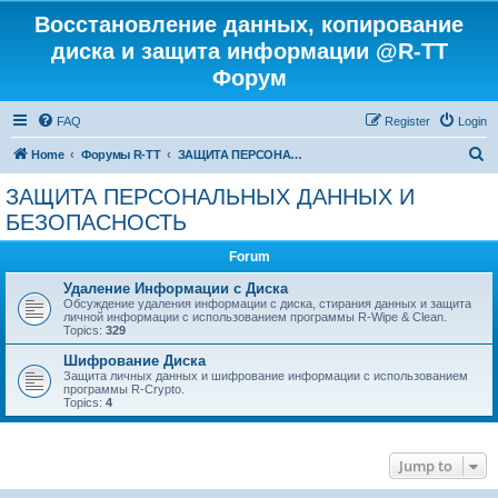
Восстановление данных, копирование
диска и защита информации @R-TT
Форум
FAQ
Register
Login
S
Home
Форумы R-TT
ЗАЩИТА ПЕРСОНАЛЬНЫХ ДАННЫХ И БЕЗОПАСНОСТЬ
e
ЗАЩИТА ПЕРСОНАЛЬНЫХ ДАННЫХ И
a
БЕЗОПАСНОСТЬ
r
Forum
c
Удаление Информации с Диска
h
Обсуждение удаления информации с диска, стирания данных и защита
личной информации с использованием программы R-Wipe & Clean.
Topics:
329
Шифрование Диска
Защита личных данных и шифрование информации с использованием
программы R-Crypto.
Topics:
4
Jump to