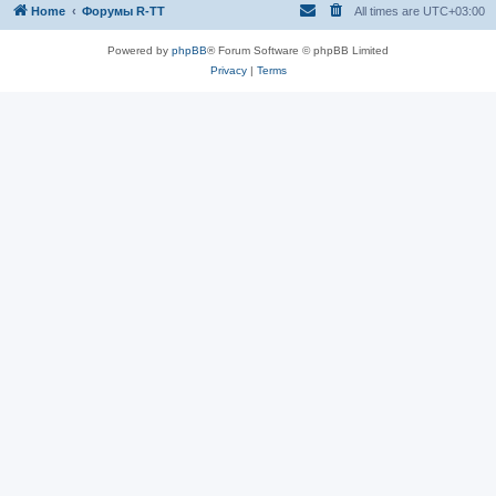
Home
Форумы R-TT
All times are
UTC+03:00
Powered by
phpBB
® Forum Software © phpBB Limited
Privacy
|
Terms