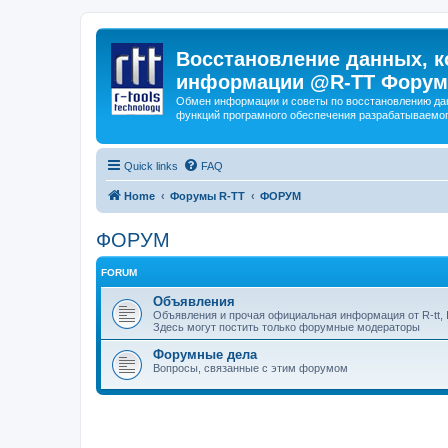
Восстановление данных, к
информации @R-TT Форум
Обмен информации и советы по восстановлению дан
функций програмного обеспечения разрабатываемог
Quick links
FAQ
Home
Форумы R-TT
ФОРУМ
ФОРУМ
FORUM
Объявления
Объявления и прочая официальная информация от R-tt, I
Здесь могут постить только форумные модераторы
Форумные дела
Вопросы, связанные с этим форумом