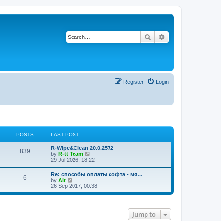
Search
Advanced search
Register
Login
POSTS
LAST POST
L
R-Wipe&Clean 20.0.2572
P
839
a
V
by
R-tt Team
s
i
29 Jul 2026, 18:22
o
t
e
p
w
L
Re: способы оплаты софта - мя…
s
P
6
o
t
a
V
by
Alt
s
h
s
i
26 Sep 2017, 00:38
t
t
e
o
t
e
l
p
w
a
s
s
o
t
t
s
h
e
Jump to
t
t
e
s
l