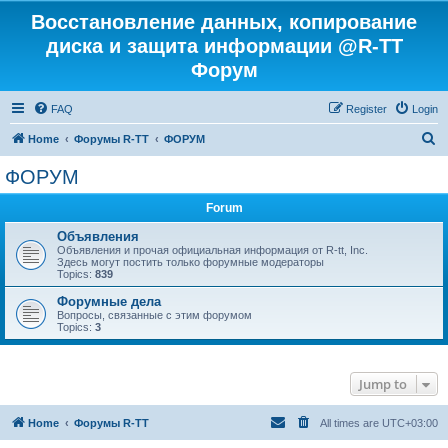
Восстановление данных, копирование
диска и защита информации @R-TT
Форум
FAQ
Register
Login
S
Home
Форумы R-TT
ФОРУМ
e
ФОРУМ
a
Forum
r
c
Объявления
Объявления и прочая официальная информация от R-tt, Inc.
h
Здесь могут постить только форумные модераторы
Topics:
839
Форумные дела
Вопросы, связанные с этим форумом
Topics:
3
Jump to
Home
Форумы R-TT
All times are
UTC+03:00