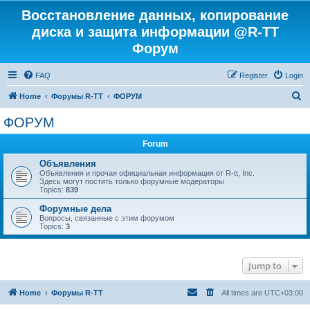
Восстановление данных, копирование
диска и защита информации @R-TT
Форум
FAQ
Register
Login
S
Home
Форумы R-TT
ФОРУМ
e
ФОРУМ
a
Forum
r
c
Объявления
Объявления и прочая официальная информация от R-tt, Inc.
h
Здесь могут постить только форумные модераторы
Topics:
839
Форумные дела
Вопросы, связанные с этим форумом
Topics:
3
Jump to
Home
Форумы R-TT
All times are
UTC+03:00