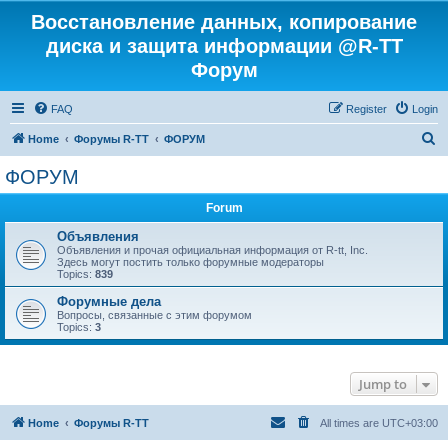
Восстановление данных, копирование
диска и защита информации @R-TT
Форум
FAQ
Register
Login
S
Home
Форумы R-TT
ФОРУМ
e
ФОРУМ
a
Forum
r
c
Объявления
Объявления и прочая официальная информация от R-tt, Inc.
h
Здесь могут постить только форумные модераторы
Topics:
839
Форумные дела
Вопросы, связанные с этим форумом
Topics:
3
Jump to
Home
Форумы R-TT
All times are
UTC+03:00