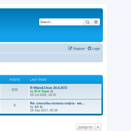
Search
Advanced search
Register
Login
POSTS
LAST POST
L
R-Wipe&Clean 20.0.2572
P
839
a
V
by
R-tt Team
s
i
29 Jul 2026, 18:22
o
t
e
p
w
L
Re: способы оплаты софта - мя…
s
P
6
o
t
a
V
by
Alt
s
h
s
i
26 Sep 2017, 00:38
t
t
e
o
t
e
l
p
w
a
s
s
o
t
t
s
h
e
Jump to
t
t
e
s
l