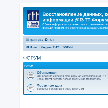
Восстановление данных, к
информации @R-TT Форум
Обмен информации и советы по восстановлению дан
функций програмного обеспечения разрабатываемог
Quick links
FAQ
Home
Форумы R-TT
ФОРУМ
ФОРУМ
FORUM
Объявления
Объявления и прочая официальная информация от R-tt, I
Здесь могут постить только форумные модераторы
Форумные дела
Вопросы, связанные с этим форумом