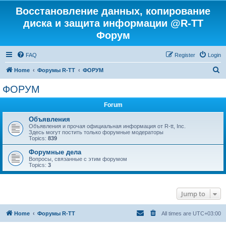
Восстановление данных, копирование
диска и защита информации @R-TT
Форум
FAQ
Register
Login
S
Home
Форумы R-TT
ФОРУМ
e
ФОРУМ
a
Forum
r
c
Объявления
Объявления и прочая официальная информация от R-tt, Inc.
h
Здесь могут постить только форумные модераторы
Topics:
839
Форумные дела
Вопросы, связанные с этим форумом
Topics:
3
Jump to
Home
Форумы R-TT
All times are
UTC+03:00