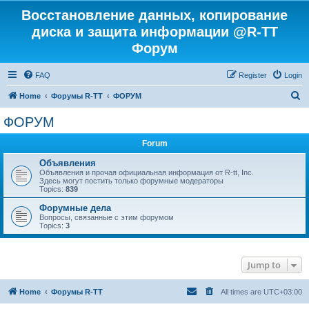
Восстановление данных, копирование
диска и защита информации @R-TT
Форум
FAQ
Register
Login
S
Home
Форумы R-TT
ФОРУМ
e
ФОРУМ
a
Forum
r
c
Объявления
Объявления и прочая официальная информация от R-tt, Inc.
h
Здесь могут постить только форумные модераторы
Topics:
839
Форумные дела
Вопросы, связанные с этим форумом
Topics:
3
Jump to
Home
Форумы R-TT
All times are
UTC+03:00